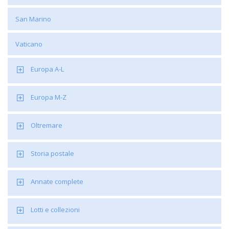
San Marino
Vaticano
Europa A-L
Europa M-Z
Oltremare
Storia postale
Annate complete
Lotti e collezioni