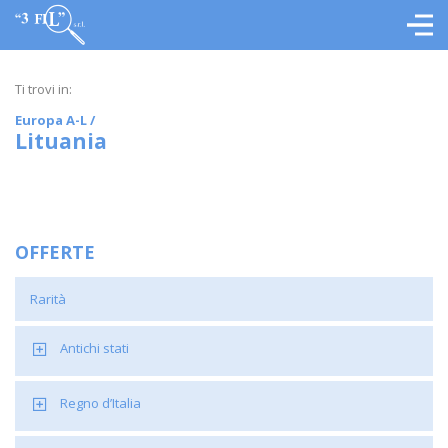
Ti trovi in:
Europa A-L
/
Lituania
OFFERTE
Rarità
Antichi stati
Regno d’Italia