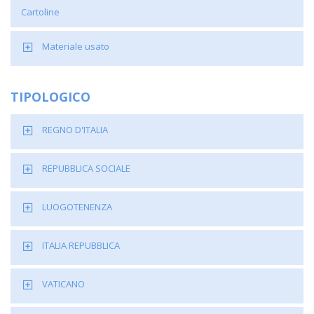
Cartoline
Materiale usato
TIPOLOGICO
REGNO D'ITALIA
REPUBBLICA SOCIALE
LUOGOTENENZA
ITALIA REPUBBLICA
VATICANO