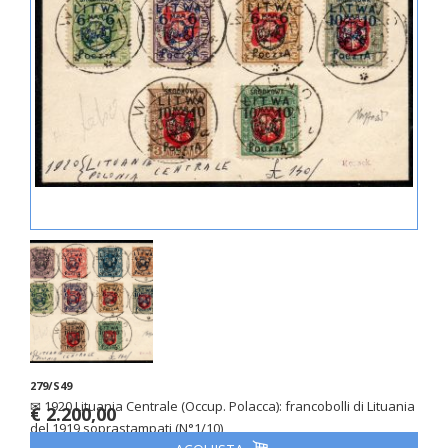
279/S49
✉ 1920 Lituania Centrale (Occup. Polacca): francobolli di Lituania
€ 2.200,00
del 1919 soprastampati (N°1/10)