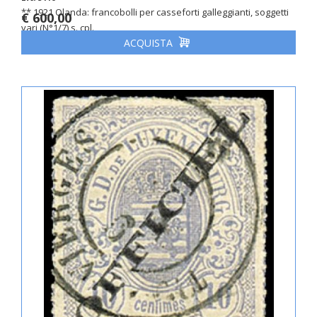
** 1921 Olanda: francobolli per casseforti galleggianti, soggetti
€ 600,00
vari (N°1/7) s. cpl.
ACQUISTA