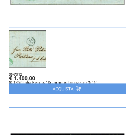
354/S12
€ 1.400,00
✉ 1862 Italia Regno: 10c. arancio brunastro (N°1i)
ACQUISTA