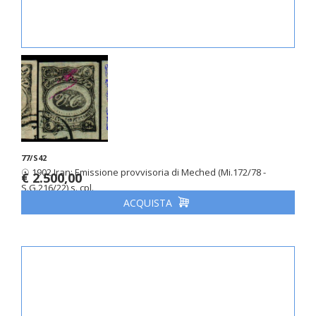
77/S42
☉ 1902 Iran: Emissione provvisoria di Meched (Mi.172/78 -
€ 2.500,00
S.G.216/22) s. cpl.
ACQUISTA