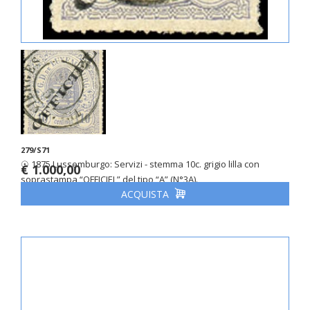
279/S71
☉ 1875 Lussemburgo: Servizi - stemma 10c. grigio lilla con
€ 1.000,00
soprastampa “OFFICIEL” del tipo “A” (N°3A).
ACQUISTA