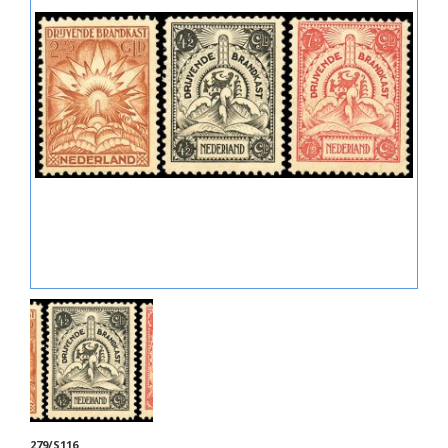
279/S116