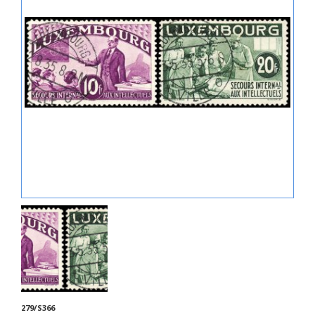
279/S366