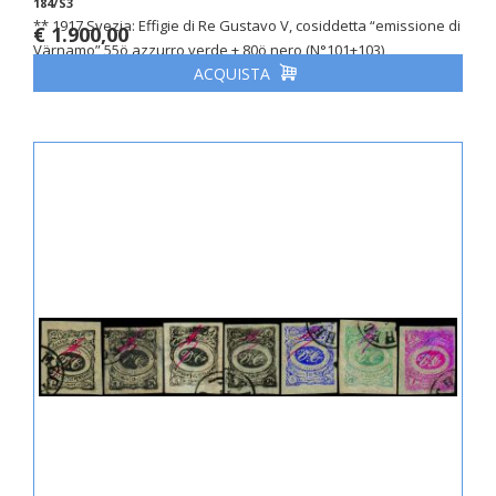
184/S3
** 1917 Svezia: Effigie di Re Gustavo V, cosiddetta “emissione di
€ 1.900,00
Värnamo” 55ö azzurro verde + 80ö nero (N°101+103)
ACQUISTA