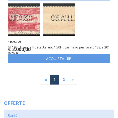
115/S399
☉ 1930 Francia Posta Aerea: 1,50Fr. carminio perforato “EIpa 30”
€ 2.000,00
(N°6B)
ACQUISTA
«
1
2
»
OFFERTE
Rarità