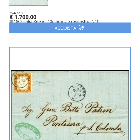
354/S13
€ 1.700,00
✉ 1862 Italia Regno: 10c. arancio rossastro (N°1j)
ACQUISTA