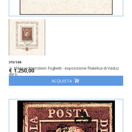
315/S86
☉ 1934 Liechtenstein: Foglietti - esposizione filatelica di Vaduz
€ 1.250,00
(BF1)
ACQUISTA