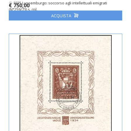
☉ 1935 Lussemburgo: soccorso agli intellettuali emigrati
€ 750,00
(N°259/73) s. cpl.
ACQUISTA