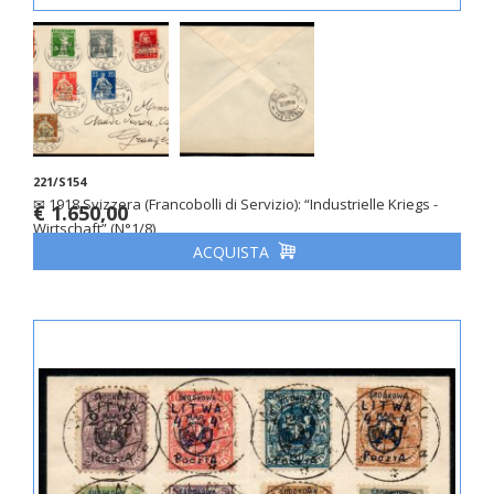
221/S154
✉ 1918 Svizzera (Francobolli di Servizio): “Industrielle Kriegs -
€ 1.650,00
Wirtschaft” (N°1/8)
ACQUISTA