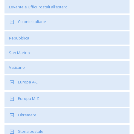
Levante e Uffici Postali all’estero
Colonie Italiane
Repubblica
San Marino
Vaticano
Europa A-L
Europa M-Z
Oltremare
Storia postale