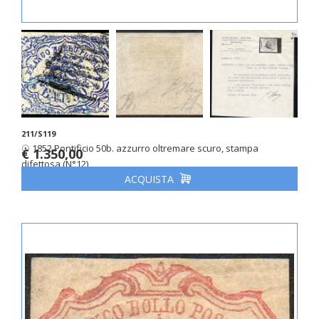
211/S119
☉ 1852 Pontificio 50b. azzurro oltremare scuro, stampa
€ 1.350,00
difettosa (N°12)
ACQUISTA