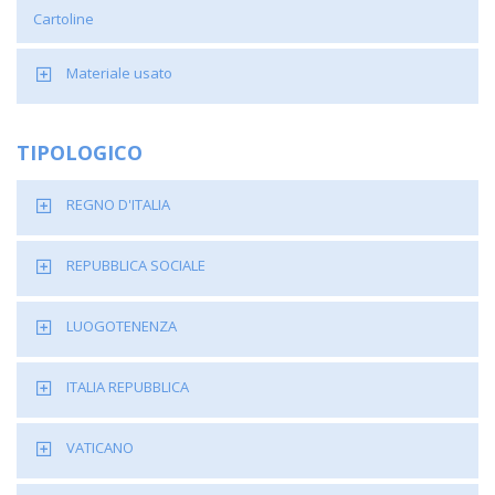
Cartoline
Materiale usato
TIPOLOGICO
REGNO D'ITALIA
REPUBBLICA SOCIALE
LUOGOTENENZA
ITALIA REPUBBLICA
VATICANO