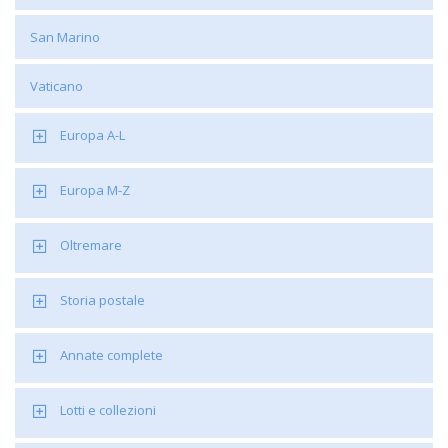
San Marino
Vaticano
Europa A-L
Europa M-Z
Oltremare
Storia postale
Annate complete
Lotti e collezioni