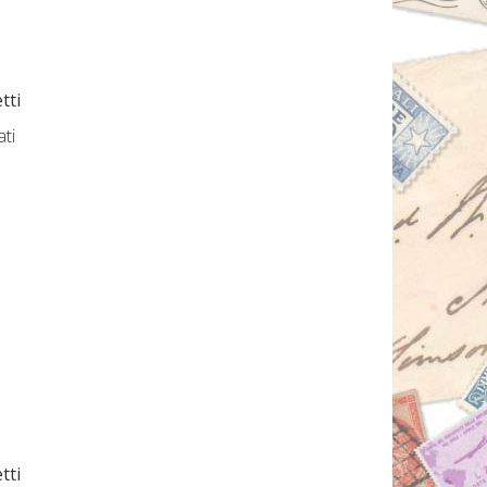
tti
ati
tti