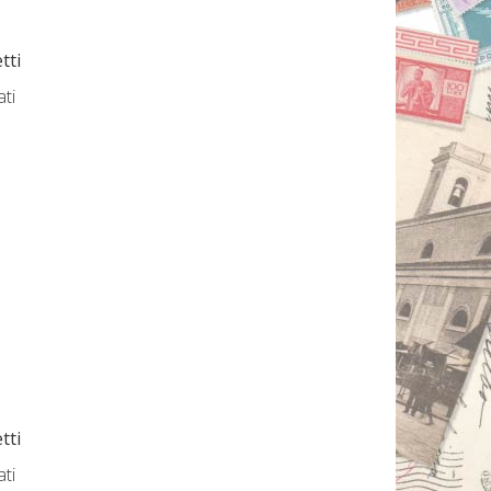
tti
ati
tti
ati