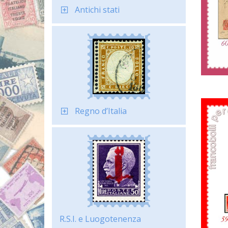
Antichi stati
Regno d’Italia
R.S.I. e Luogotenenza