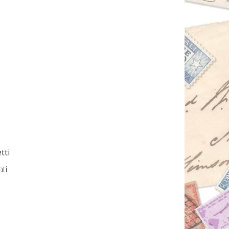
tti
ati