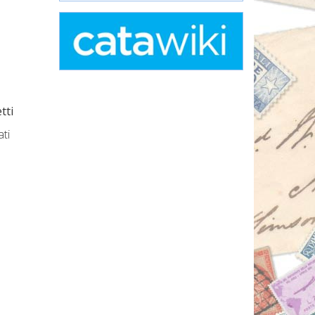
tti
ati