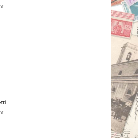
ati
tti
ati