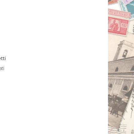
tti
ati