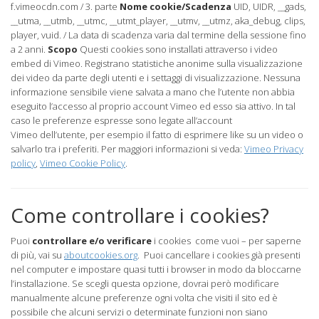
f.vimeocdn.com / 3. parte
Nome cookie/Scadenza
UID, UIDR, __gads,
__utma, __utmb, __utmc, __utmt_player, __utmv, __utmz, aka_debug, clips,
player, vuid. / La data di scadenza varia dal termine della sessione fino
a 2 anni.
Scopo
Questi cookies sono installati attraverso i video
embed di Vimeo. Registrano statistiche anonime sulla visualizzazione
dei video da parte degli utenti e i settaggi di visualizzazione. Nessuna
informazione sensibile viene salvata a mano che l’utente non abbia
eseguito l’accesso al proprio account Vimeo ed esso sia attivo. In tal
caso le preferenze espresse sono legate all’account
Vimeo dell’utente, per esempio il fatto di esprimere like su un video o
salvarlo tra i preferiti. Per maggiori informazioni si veda:
Vimeo Privacy
policy
,
Vimeo Cookie Policy
.
Come controllare i cookies?
Puoi
controllare e/o verificare
i cookies come vuoi – per saperne
di più, vai su
aboutcookies.org
. Puoi cancellare i cookies già presenti
nel computer e impostare quasi tutti i browser in modo da bloccarne
l’installazione. Se scegli questa opzione, dovrai però modificare
manualmente alcune preferenze ogni volta che visiti il sito ed è
possibile che alcuni servizi o determinate funzioni non siano