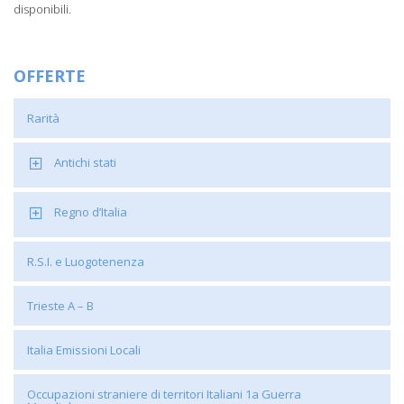
disponibili.
OFFERTE
Rarità
Antichi stati
Regno d’Italia
R.S.I. e Luogotenenza
Trieste A – B
Italia Emissioni Locali
Occupazioni straniere di territori Italiani 1a Guerra