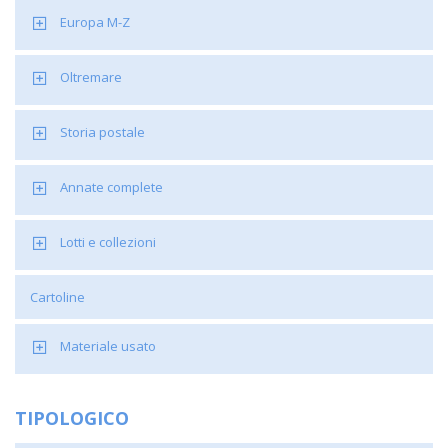
Europa M-Z
Oltremare
Storia postale
Annate complete
Lotti e collezioni
Cartoline
Materiale usato
TIPOLOGICO