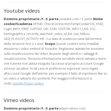
Youtube videos
Dominio proprietario /1.-3. parte
youtube.com / 3. parte
Nome
cookie/Scadenza
APISID, CheckConnectionTempCookie576, HSID,
Login_INFO, PREF, SAPISID, SID, SSID, VISITOR_ INFO1_LIVE, YSC,
Demographics, recently_watched _video_id_list, use_hitbox,
GED_PLAYLIST_ACTIVITY mfl. / La data di scadenza varia dal termine
della sessione fino a 2 anni.
Scopo
Questi cookies sono installati
attraverso i video embed di Youtube. Registrano statistiche anonime
sulla visualizzazione dei video da parte degli utenti e i settaggi di
visualizzazione. Nessuna informazione sensibile viene salvata a mano
che l’utente non abbia eseguito l’accesso al proprio account Google
ed esso sia attivo. In tal caso le preferenze espresse sono legate
all’account Google dell’utente, per esempio il fatto di esprimere like su
un video o salvarlo tra i preferiti. Per maggiori informazioni si
veda:
Google Privacy policy
.
Vimeo videos
Dominio proprietario /1.-3. parte
player.vimeo.com,