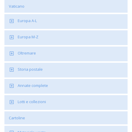
Vaticano
Europa A-L
Europa M-Z
Oltremare
Storia postale
Annate complete
Lotti e collezioni
Cartoline