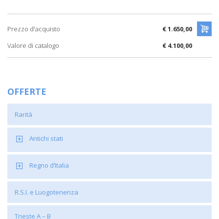
Prezzo d'acquisto
€ 1.650,00
Valore di catalogo
€ 4.100,00
OFFERTE
Rarità
Antichi stati
Regno d’Italia
R.S.I. e Luogotenenza
Trieste A – B