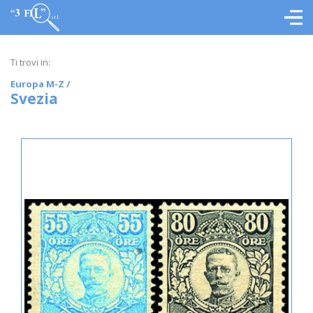
Ti trovi in:
Europa M-Z
/
Svezia