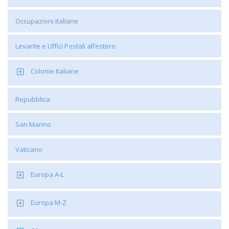
Occupazioni Italiane
Levante e Uffici Postali all’estero
Colonie Italiane
Repubblica
San Marino
Vaticano
Europa A-L
Europa M-Z