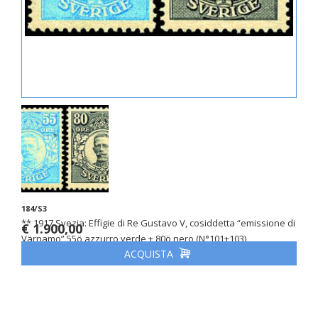
184/S3
** 1917 Svezia: Effigie di Re Gustavo V, cosiddetta “emissione di
€ 1.900,00
Värnamo” 55ö azzurro verde + 80ö nero (N°101+103)
ACQUISTA