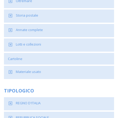
Oltremare
Storia postale
Annate complete
Lotti e collezioni
Cartoline
Materiale usato
TIPOLOGICO
REGNO D'ITALIA
REPUBBLICA SOCIALE