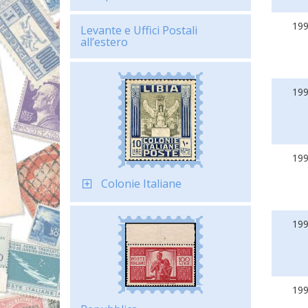
19
Levante e Uffici Postali
all’estero
19
19
Colonie Italiane
19
19