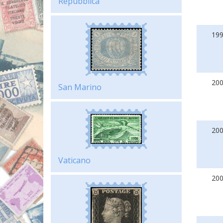
Repubblica
19
20
San Marino
20
Vaticano
20