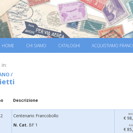
HOME
CHI SIAMO
CATALOGHI
ACQUISTIAMO FRANC
 in:
ANO
/
ietti
no
Descrizione
NU
52
Centenario Francobollo
€ 98
N. Cat.
BF 1
US
€ 85