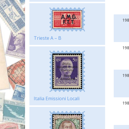
19
Trieste A – B
19
19
Italia Emissioni Locali
19