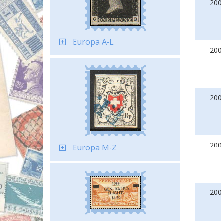
20
Europa A-L
20
20
20
Europa M-Z
20