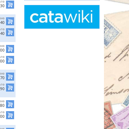
ATO
,30
OVO
,40
ATO
,40
OVO
,00
ATO
,00
OVO
,70
ATO
,90
OVO
,80
ATO
,00
OVO