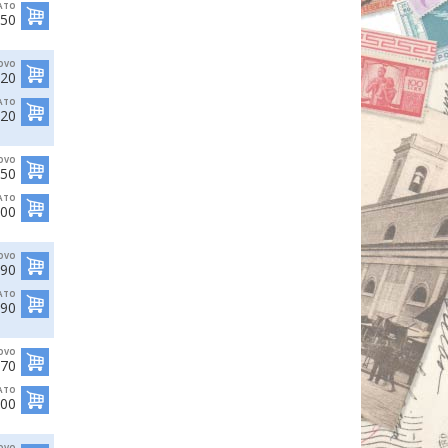
ATO
,50
OVO
,20
ATO
,20
OVO
,50
ATO
,00
OVO
,90
ATO
,90
OVO
,70
ATO
,00
OVO