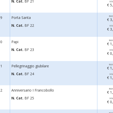
N. Cat.
BF 21
US
€ 5
NU
99
Porta Santa
€ 3
N. Cat.
BF 22
US
€ 3
NU
00
Papi
€ 1
N. Cat.
BF 23
US
€ 0
NU
01
Pellegrinaggio giubilare
€ 1
N. Cat.
BF 24
US
€ 1
NU
02
Anniversario I Francobollo
€ 1
N. Cat.
BF 25
US
€ 0
NU