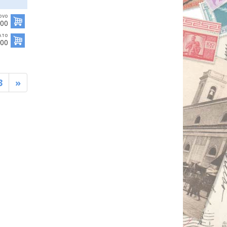
OVO
,00
ATO
,00
3
»