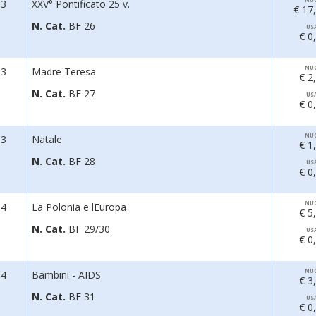
03
XXV° Pontificato 25 v.
€ 17
N. Cat.
BF 26
US
€ 0
NU
03
Madre Teresa
€ 2
N. Cat.
BF 27
US
€ 0
NU
03
Natale
€ 1
N. Cat.
BF 28
US
€ 0
NU
04
La Polonia e lEuropa
€ 5
N. Cat.
BF 29/30
US
€ 0
NU
04
Bambini - AIDS
€ 3
N. Cat.
BF 31
US
€ 0