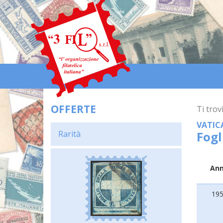
OFFERTE
Ti trovi
VATIC
Rarità
Fogl
An
19