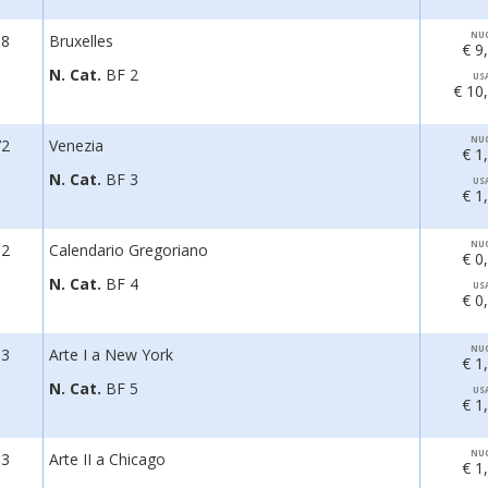
NU
58
Bruxelles
€ 9
N. Cat.
BF 2
US
€ 10
NU
72
Venezia
€ 1
N. Cat.
BF 3
US
€ 1
NU
82
Calendario Gregoriano
€ 0
N. Cat.
BF 4
US
€ 0
NU
83
Arte I a New York
€ 1
N. Cat.
BF 5
US
€ 1
NU
83
Arte II a Chicago
€ 1