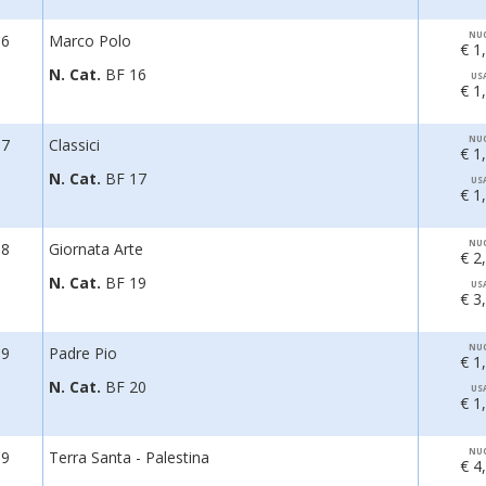
NU
96
Marco Polo
€ 1
N. Cat.
BF 16
US
€ 1
NU
97
Classici
€ 1
N. Cat.
BF 17
US
€ 1
NU
98
Giornata Arte
€ 2
N. Cat.
BF 19
US
€ 3
NU
99
Padre Pio
€ 1
N. Cat.
BF 20
US
€ 1
NU
99
Terra Santa - Palestina
€ 4