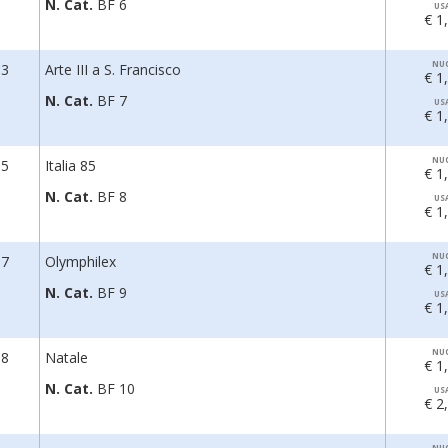
N. Cat.
BF 6
US
€ 1
NU
83
Arte III a S. Francisco
€ 1
N. Cat.
BF 7
US
€ 1
NU
85
Italia 85
€ 1
N. Cat.
BF 8
US
€ 1
NU
87
Olymphilex
€ 1
N. Cat.
BF 9
US
€ 1
NU
88
Natale
€ 1
N. Cat.
BF 10
US
€ 2
NU