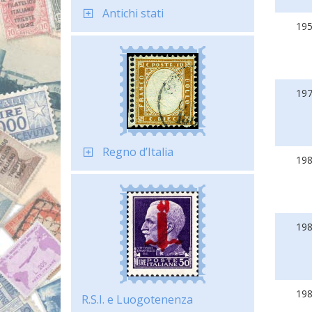
Antichi stati
19
19
Regno d’Italia
19
19
19
R.S.I. e Luogotenenza