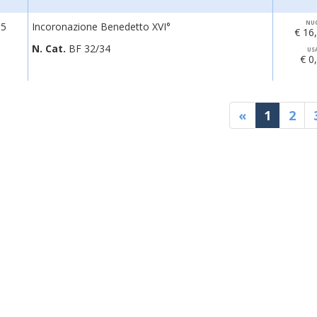
NU
05
Incoronazione Benedetto XVI°
€ 16
N. Cat.
BF 32/34
US
€ 0
«
1
2