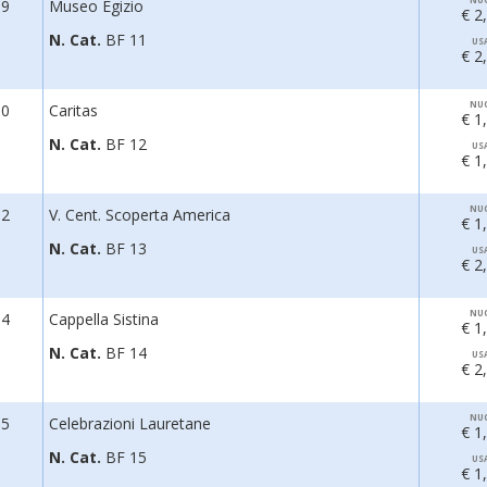
89
Museo Egizio
€ 2
N. Cat.
BF 11
US
€ 2
NU
90
Caritas
€ 1
N. Cat.
BF 12
US
€ 1
NU
92
V. Cent. Scoperta America
€ 1
N. Cat.
BF 13
US
€ 2
NU
94
Cappella Sistina
€ 1
N. Cat.
BF 14
US
€ 2
NU
95
Celebrazioni Lauretane
€ 1
N. Cat.
BF 15
US
€ 1