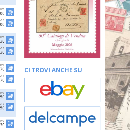
OVO
,00
ATO
,00
OVO
,30
ATO
,30
OVO
CI TROVI ANCHE SU
,70
ATO
,70
OVO
,50
ATO
,50
OVO
,30