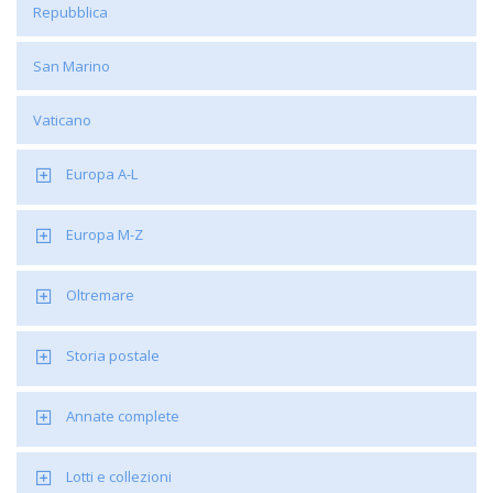
Repubblica
San Marino
Vaticano
Europa A-L
Europa M-Z
Oltremare
Storia postale
Annate complete
Lotti e collezioni