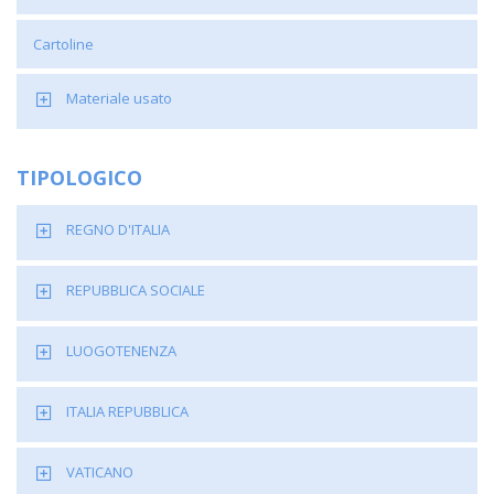
Cartoline
Materiale usato
TIPOLOGICO
REGNO D'ITALIA
REPUBBLICA SOCIALE
LUOGOTENENZA
ITALIA REPUBBLICA
VATICANO