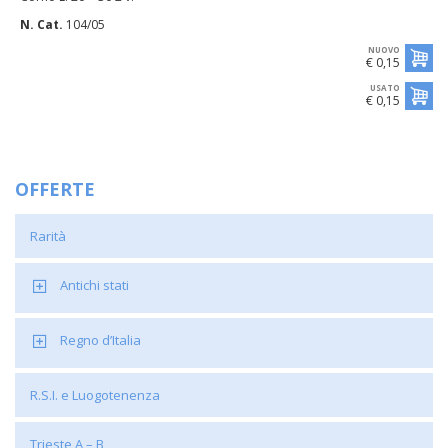
N. Cat.
104/05
NUOVO
€ 0,15
USATO
€ 0,15
OFFERTE
Rarità
Antichi stati
Regno d’Italia
R.S.I. e Luogotenenza
Trieste A – B