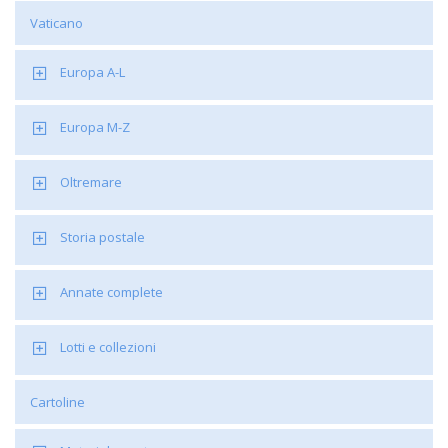
Vaticano
Europa A-L
Europa M-Z
Oltremare
Storia postale
Annate complete
Lotti e collezioni
Cartoline