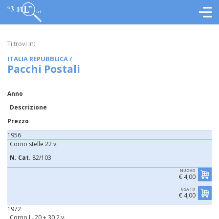
Ti trovi in:
ITALIA REPUBBLICA
/
Pacchi Postali
Anno
Descrizione
Prezzo
1956
Corno stelle 22 v.
N. Cat.
82/103
NUOVO
€ 4,00
USATO
€ 4,00
1972
Corno L. 20 + 30 2 v.