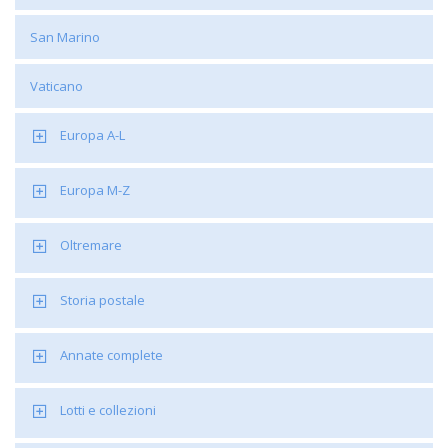
San Marino
Vaticano
Europa A-L
Europa M-Z
Oltremare
Storia postale
Annate complete
Lotti e collezioni