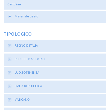
Cartoline
Materiale usato
TIPOLOGICO
REGNO D'ITALIA
REPUBBLICA SOCIALE
LUOGOTENENZA
ITALIA REPUBBLICA
VATICANO