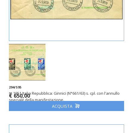
294/S95
✉ 1951 Italia Repubblica: Ginnici (N°661/63) s. cpl. con l'annullo
€ 650,00
speciale della manifestazione.
ACQUISTA