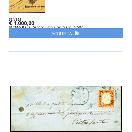
354/S53
€ 1.000,00
✉ 1889 Italia Regno: L.1 bruno giallo (N°48)
ACQUISTA