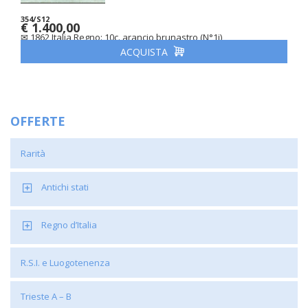
354/S12
€ 1.400,00
✉ 1862 Italia Regno: 10c. arancio brunastro (N°1i)
ACQUISTA
OFFERTE
Rarità
Antichi stati
Regno d’Italia
R.S.I. e Luogotenenza
Trieste A – B