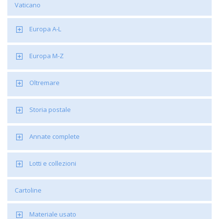
Vaticano
Europa A-L
Europa M-Z
Oltremare
Storia postale
Annate complete
Lotti e collezioni
Cartoline
Materiale usato