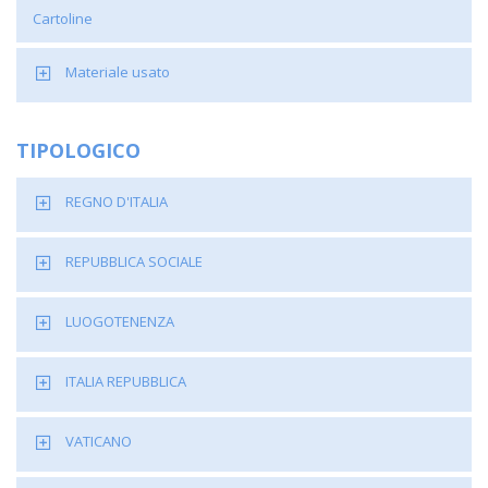
Cartoline
Materiale usato
TIPOLOGICO
REGNO D'ITALIA
REPUBBLICA SOCIALE
LUOGOTENENZA
ITALIA REPUBBLICA
VATICANO