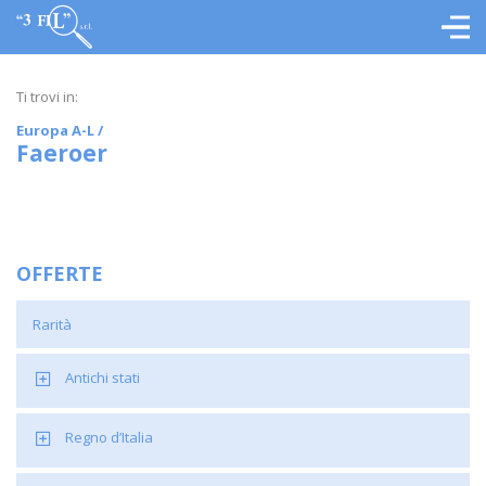
Ti trovi in:
Europa A-L
/
Faeroer
OFFERTE
Rarità
Antichi stati
Regno d’Italia