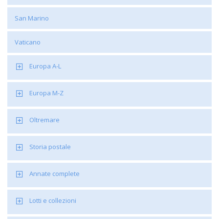
San Marino
Vaticano
Europa A-L
Europa M-Z
Oltremare
Storia postale
Annate complete
Lotti e collezioni