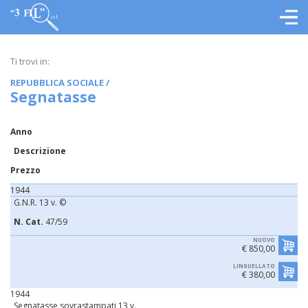
Ti trovi in:
REPUBBLICA SOCIALE
/
Segnatasse
Anno
Descrizione
Prezzo
1944
G.N.R. 13 v. ©
N. Cat.
47/59
NUOVO
€ 850,00
LINGUELLATO
€ 380,00
1944
Segnatasse sovrastampati 13 v.