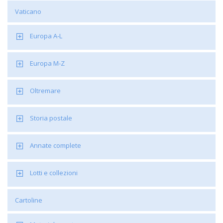
Vaticano
Europa A-L
Europa M-Z
Oltremare
Storia postale
Annate complete
Lotti e collezioni
Cartoline