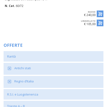
N. Cat.
60/72
NUOVO
€ 240,00
LINGUELLATO
€ 105,00
OFFERTE
Rarità
Antichi stati
Regno d’Italia
R.S.I. e Luogotenenza
Trieste A – B