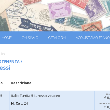
HOME
CHI SIAMO
CATALOGHI
ACQUISTIAMO FRANC
 in:
OTENENZA
/
essi
no
Descrizione
NU
45
Italia Turrita 5 L. rosso vinaceo
€ 0
N. Cat.
24
LINGUELL
€ 0