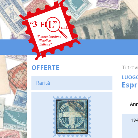
OFFERTE
Ti trovi
LUOG
Rarità
Espr
An
19