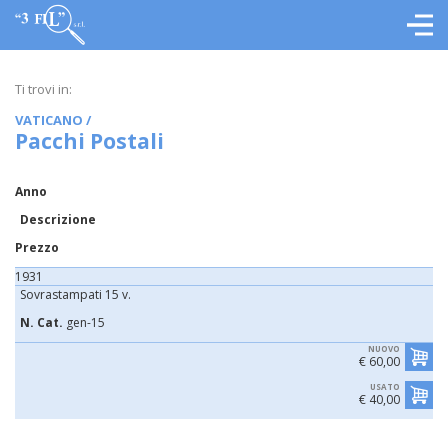
Ti trovi in:
VATICANO
/
Pacchi Postali
Anno
Descrizione
Prezzo
1931
Sovrastampati 15 v.
N. Cat.
gen-15
NUOVO
€ 60,00
USATO
€ 40,00