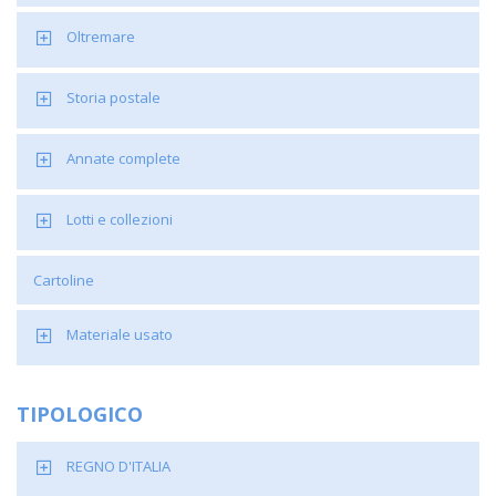
Oltremare
Storia postale
Annate complete
Lotti e collezioni
Cartoline
Materiale usato
TIPOLOGICO
REGNO D'ITALIA