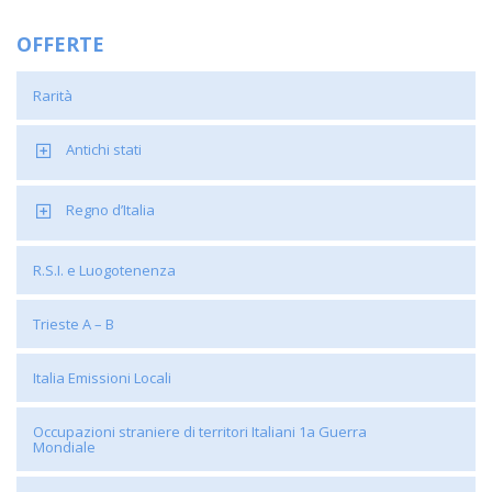
OFFERTE
Rarità
Antichi stati
Regno d’Italia
R.S.I. e Luogotenenza
Trieste A – B
Italia Emissioni Locali
Occupazioni straniere di territori Italiani 1a Guerra
Mondiale