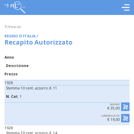
Ti trovi in:
REGNO D'ITALIA
/
Recapito Autorizzato
Anno
Descrizione
Prezzo
1928
Stemma 10 cent. azzurro d. 11
N. Cat.
1
NUOVO
€ 35,00
LINGUELLATO
€ 19,00
1928
Stemma 10 cent. azzurro d. 14