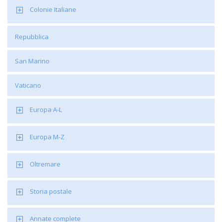
Colonie Italiane
Repubblica
San Marino
Vaticano
Europa A-L
Europa M-Z
Oltremare
Storia postale
Annate complete