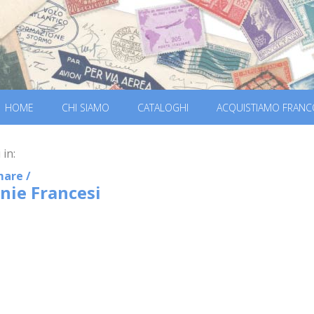
HOME
CHI SIAMO
CATALOGHI
ACQUISTIAMO FRANC
 in:
mare
/
nie Francesi