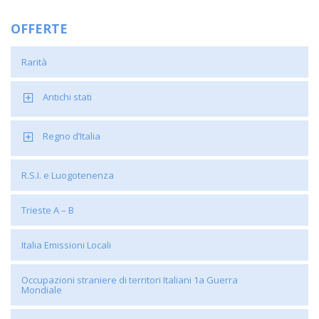
OFFERTE
Rarità
Antichi stati
Regno d’Italia
R.S.I. e Luogotenenza
Trieste A – B
Italia Emissioni Locali
Occupazioni straniere di territori Italiani 1a Guerra
Mondiale