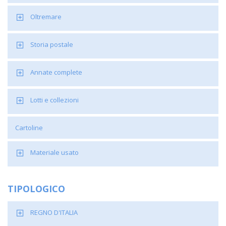
Oltremare
Storia postale
Annate complete
Lotti e collezioni
Cartoline
Materiale usato
TIPOLOGICO
REGNO D'ITALIA