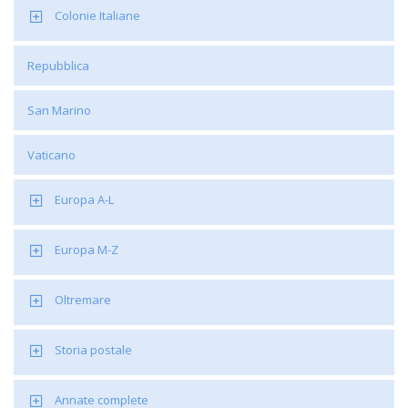
Colonie Italiane
Repubblica
San Marino
Vaticano
Europa A-L
Europa M-Z
Oltremare
Storia postale
Annate complete