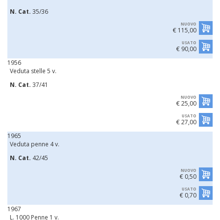
N. Cat.
35/36
NUOVO
€ 115,00
USATO
€ 90,00
1956
Veduta stelle 5 v.
N. Cat.
37/41
NUOVO
€ 25,00
USATO
€ 27,00
1965
Veduta penne 4 v.
N. Cat.
42/45
NUOVO
€ 0,50
USATO
€ 0,70
1967
L. 1000 Penne 1 v.