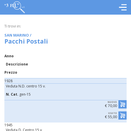
Ti trovi in:
SAN MARINO
/
Pacchi Postali
Anno
Descrizione
Prezzo
1928
Veduta N.D. centro 15 v.
N. Cat.
gen-15
NUOVO
€ 70,00
USATO
€ 55,00
1945
Veduta D. Centro 15 v.