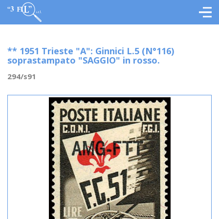
** 1951 Trieste "A": Ginnici L.5 (N°116)
soprastampato "SAGGIO" in rosso.
294/s91