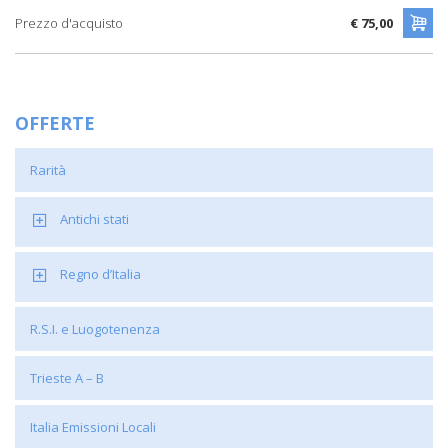
Prezzo d'acquisto
€ 75,00
OFFERTE
Rarità
Antichi stati
Regno d’Italia
R.S.I. e Luogotenenza
Trieste A – B
Italia Emissioni Locali