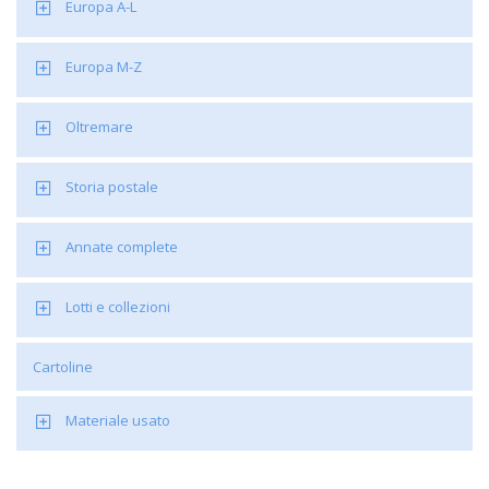
Europa A-L
Europa M-Z
Oltremare
Storia postale
Annate complete
Lotti e collezioni
Cartoline
Materiale usato