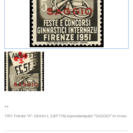
**
1951 Trieste "A": Ginnici L.5 (N°116) soprastampato "SAGGIO" in rosso.