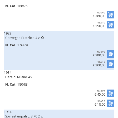
N. Cat.
168/75
NUOVO
€ 380,00
USATO
€ 190,00
1933
Convegno Filatelico 4 v. ©
N. Cat.
176/79
NUOVO
€ 380,00
USATO
€ 200,00
1934
Fiera di Milano 4 v.
N. Cat.
180/83
NUOVO
€ 45,00
USATO
€ 18,00
1934
Sovrastampati L. 3,70 2 v.