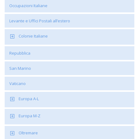
Occupazioni Italiane
Levante e Uffici Postali all’estero
Colonie Italiane
Repubblica
San Marino
Vaticano
Europa A-L
Europa M-Z
Oltremare