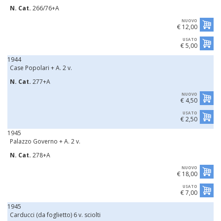
N. Cat.
266/76+A
NUOVO
€ 12,00
USATO
€ 5,00
1944
Case Popolari + A. 2 v.
N. Cat.
277+A
NUOVO
€ 4,50
USATO
€ 2,50
1945
Palazzo Governo + A. 2 v.
N. Cat.
278+A
NUOVO
€ 18,00
USATO
€ 7,00
1945
Carducci (da foglietto) 6 v. sciolti