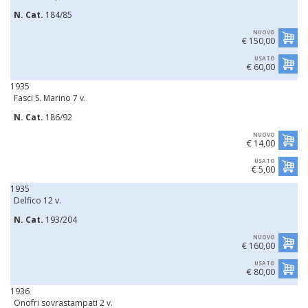
N. Cat.
184/85
NUOVO
€ 150,00
USATO
€ 60,00
1935
Fasci S. Marino 7 v.
N. Cat.
186/92
NUOVO
€ 14,00
USATO
€ 5,00
1935
Delfico 12 v.
N. Cat.
193/204
NUOVO
€ 160,00
USATO
€ 80,00
1936
Onofri sovrastampati 2 v.