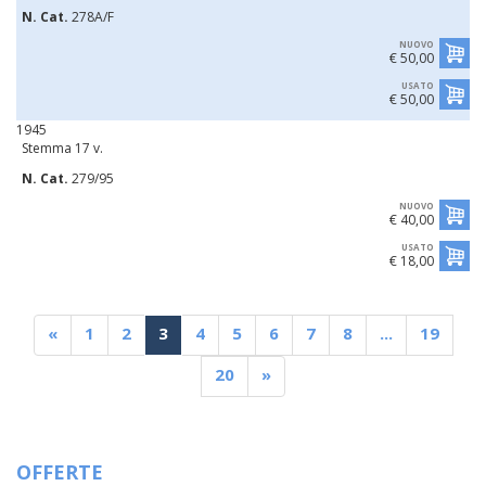
N. Cat.
278A/F
NUOVO
€ 50,00
USATO
€ 50,00
1945
Stemma 17 v.
N. Cat.
279/95
NUOVO
€ 40,00
USATO
€ 18,00
«
1
2
3
4
5
6
7
8
...
19
20
»
OFFERTE