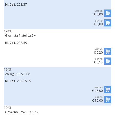
N. Cat.
228/37
NUOVO
€ 8,00
USATO
€ 3,00
1943
Giornata filatelica 2 v.
N. Cat.
238/39
NUOVO
€ 0,20
USATO
€ 0,15
1943
28 luglio + A 21 v.
N. Cat.
253/65+A
NUOVO
€ 26,00
USATO
€ 10,00
1943
Governo Prov. + A 17 v.