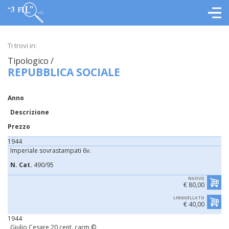
Ti trovi in:
Tipologico /
REPUBBLICA SOCIALE
Anno
Descrizione
Prezzo
1944
Imperiale sovrastampati 6v.
N. Cat.
490/95
NUOVO
€ 80,00
LINGUELLATO
€ 40,00
1944
Giulio Cesare 20 cent. carm.©