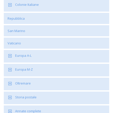
Colonie Italiane
Repubblica
San Marino
Vaticano
Europa A-L
Europa M-Z
Oltremare
Storia postale
Annate complete