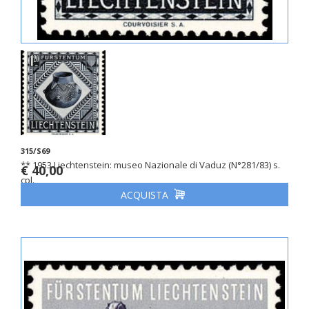
315/S69
** 1953 Liechtenstein: museo Nazionale di Vaduz (N°281/83) s.
€ 40,00
cpl.
ACQUISTA