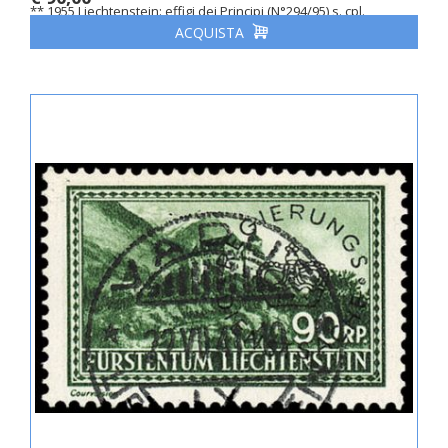
** 1955 Liechtenstein: effigi dei Principi (N°294/95) s. cpl.
ACQUISTA