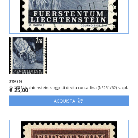
315/S62
☉ 1951 Liechtenstein: soggetti di vita contadina (N°251/62) s. cpl.
€ 25,00
ACQUISTA