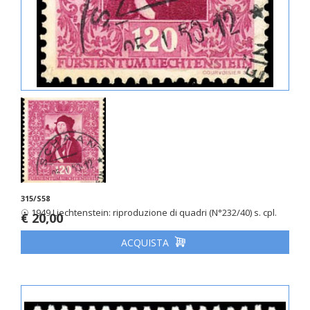
315/S58
☉ 1949 Liechtenstein: riproduzione di quadri (N°232/40) s. cpl.
€ 20,00
ACQUISTA