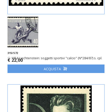
315/S72
☉ 1954 Liechtenstein: soggetti sportivi "calcio" (N°284/87) s. cpl.
€ 22,00
ACQUISTA