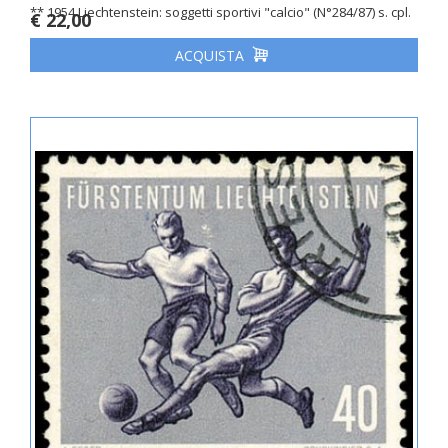
** 1954 Liechtenstein: soggetti sportivi "calcio" (N°284/87) s. cpl.
€ 22,00
ACQUISTA