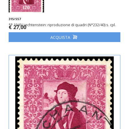
315/S57
** 1949 Liechtenstein: riproduzione di quadri (N°232/40) s. cpl.
€ 27,00
ACQUISTA