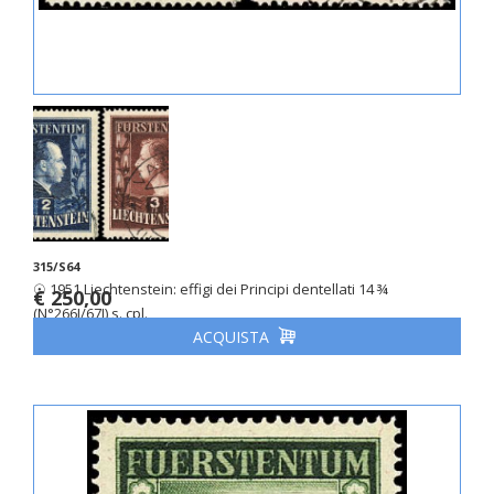
315/S64
☉ 1951 Liechtenstein: effigi dei Principi dentellati 14 ¾
€ 250,00
(N°266I/67I) s. cpl.
ACQUISTA