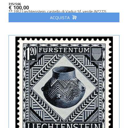
315/S66
€ 100,00
** 1952 Liechtenstein: castello di Vaduz 5f. verde (N°272)
ACQUISTA