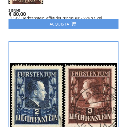
315/S63
€ 80,00
☉ 1951 Liechtenstein: effigi dei Principi (N°266/67) s. cpl.
ACQUISTA