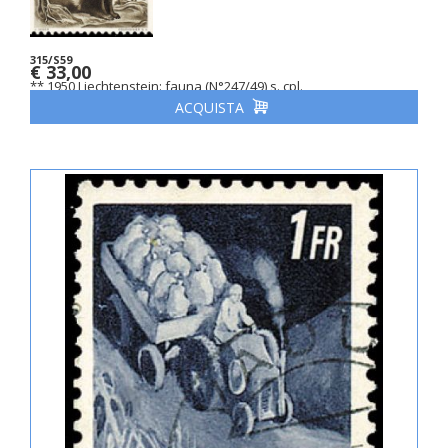
315/S59
€ 33,00
** 1950 Liechtenstein: fauna (N°247/49) s. cpl.
ACQUISTA