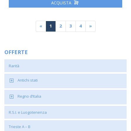
ACQUISTA
«
1
2
3
4
»
OFFERTE
Rarità
Antichi stati
Regno d’Italia
R.S.I. e Luogotenenza
Trieste A – B