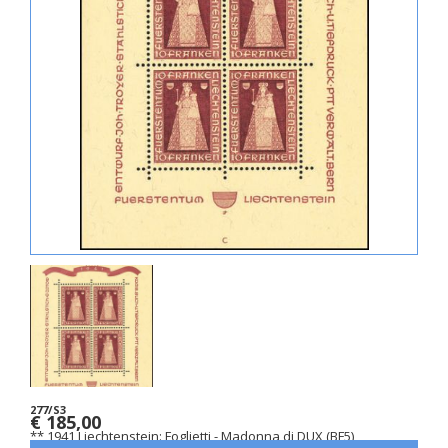
277/S3
€ 185,00
** 1941 Liechtenstein: Foglietti - Madonna di DUX (BF5)