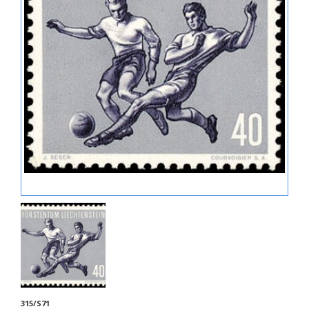
315/S71