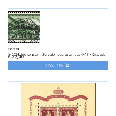
315/S89
☉ 1934 Liechtenstein: Servizio - soprastampati (N°11/12) s. cpl.
€ 27,00
ACQUISTA