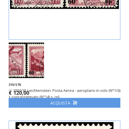
315/S76
☉ 1930/35 Liechtenstein: Posta Aerea - aeroplano in volo (N°1/6)
€ 120,00
+ soprastampato (N°14) s. cpl.
ACQUISTA