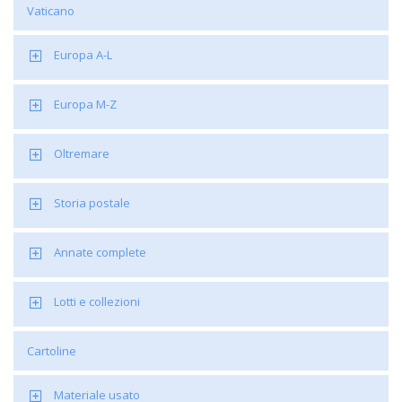
Vaticano
Europa A-L
Europa M-Z
Oltremare
Storia postale
Annate complete
Lotti e collezioni
Cartoline
Materiale usato