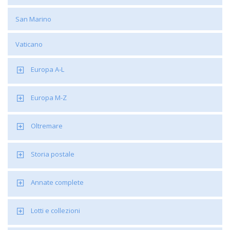
San Marino
Vaticano
Europa A-L
Europa M-Z
Oltremare
Storia postale
Annate complete
Lotti e collezioni