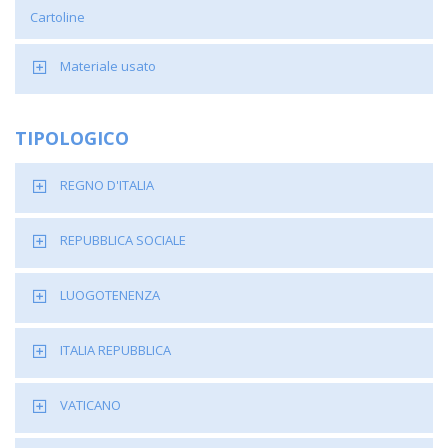
Cartoline
Materiale usato
TIPOLOGICO
REGNO D'ITALIA
REPUBBLICA SOCIALE
LUOGOTENENZA
ITALIA REPUBBLICA
VATICANO