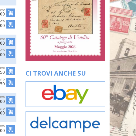
OVO
,00
ATO
,00
OVO
,00
ATO
,00
OVO
CI TROVI ANCHE SU
,50
ATO
,50
OVO
,00
ATO
,00
OVO
,00