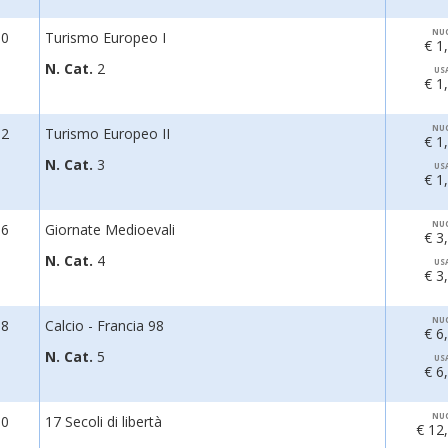
NU
90
Turismo Europeo I
€ 1
N. Cat.
2
US
€ 1
NU
92
Turismo Europeo II
€ 1
N. Cat.
3
US
€ 1
NU
96
Giornate Medioevali
€ 3
N. Cat.
4
US
€ 3
NU
98
Calcio - Francia 98
€ 6
N. Cat.
5
US
€ 6
NU
00
17 Secoli di libertà
€ 12