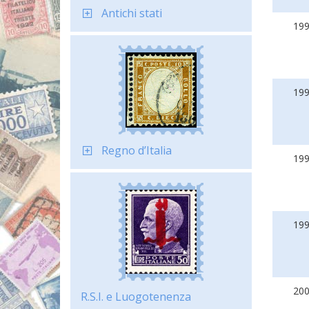
Antichi stati
19
19
Regno d’Italia
19
19
20
R.S.I. e Luogotenenza