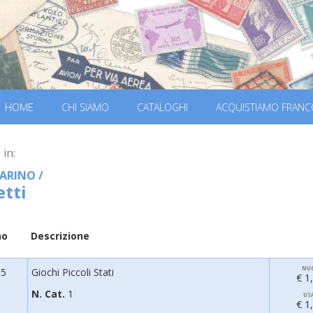
HOME
CHI SIAMO
CATALOGHI
ACQUISTIAMO FRANC
 in:
ARINO
/
etti
no
Descrizione
NU
85
Giochi Piccoli Stati
€ 1
N. Cat.
1
US
€ 1