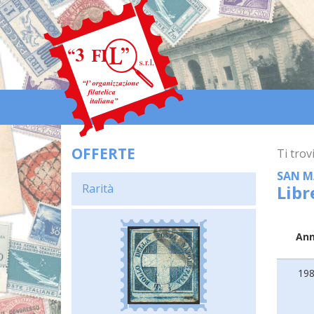
OFFERTE
Ti trovi
SAN M
Rarità
Libr
An
19