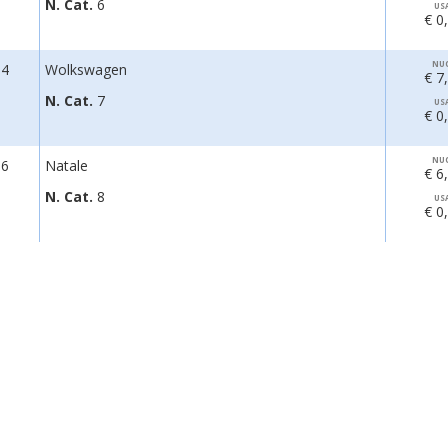
N. Cat.
6
US
€ 0
NU
04
Wolkswagen
€ 7
N. Cat.
7
US
€ 0
NU
06
Natale
€ 6
N. Cat.
8
US
€ 0